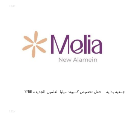
جمعية بداية – حفل تخصيص كمبوند ميليا العلمين الجديدة 🏢🎊