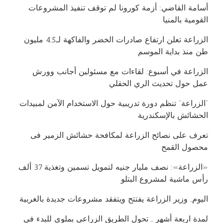
أسامة القاضي: أزمة كورونا لم توقف تنفيذ المشروعات
القومية بالمنيا
الزراعة تعلن ارتفاع صادرات الخضر والفاكهة لـ4.5 مليون
طن منذ بداية الموسم
الزراعة في أسبوع: لقاءات مع مسئولين أجانب وورش
عمل حول تحديث الري الحقلي
“الزراعة” تنظم دورة تدريبية حول الاستخدام الآمن لمبيدات
الحشائش بالإسكندرية
تعرف على نصائح الزراعة لمكافحة حشائش الزمير فى
محصول القمح
«الزراعة»: نصف مليار جنيه لتمويل تسمين وتغذية 37 ألف
رأس ماشية لمشروع البتلو
اليوم.. وزير الزراعة يفتتح ويتفقد مشروعات جديدة بالغربية
لمدة اربعة أشهر .. تحول الطريق الزراعي بملوي للبدء في