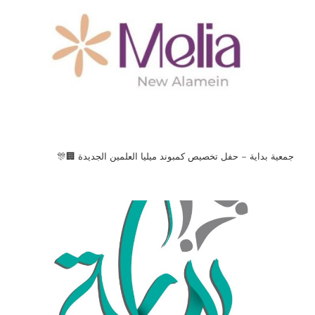
جمعية بداية – حفل تخصيص كمبوند ميليا العلمين الجديدة 🏢🎊