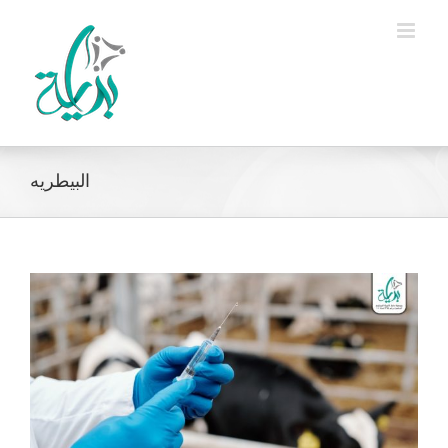
Ski
t
conten
البيطريه