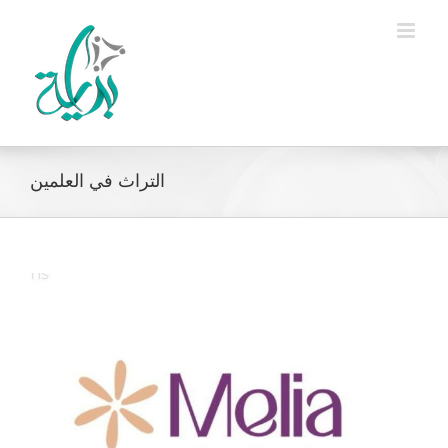
Ski
t
conten
التراث في العلمين