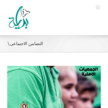
Ski
t
conten
التضامن الاجتماعى\