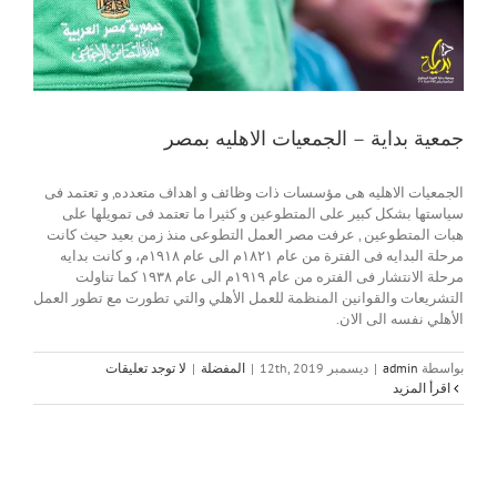
جمعية بداية – الجمعيات الاهليه بمصر
الجمعيات الاهليه هى مؤسسات ذات وظائف و اهداف متعدده, و تعتمد فى
سياستها بشكل كبير على المتطوعين و كثيرا ما تعتمد فى تمويلها على
هبات المتطوعين , عرفت مصر العمل التطوعى منذ زمن بعيد حيث كانت
مرحلة البدايه فى الفترة من عام ١٨٢١م الى عام ١٩١٨م، و كانت بدايه
مرحلة الانتشار فى الفتره من عام ١٩١٩م الى عام ١٩٣٨ كما تناولت
التشريعات والقوانين المنظمة للعمل الأهلي والتي تطورت مع تطور العمل
الأهلي نفسه الى الان.
بواسطة
admin
|
ديسمبر 12th, 2019
|
المفضلة
|
لا توجد تعليقات
‫اقرأ المزيد