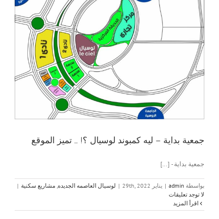
جمعية بداية – ليه كمبوند لوسيال ؟! … تميز الموقع
جمعية بداية - [...]
بواسطة
admin
|
يناير 29th, 2022
|
لوسيال العاصمه الجديده
,
مشاريع سكنية
|
لا توجد تعليقات
‫اقرأ المزيد