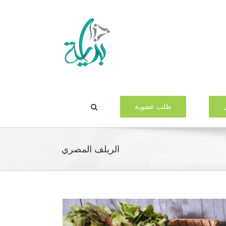
طلب عضوية
الريلف المصري