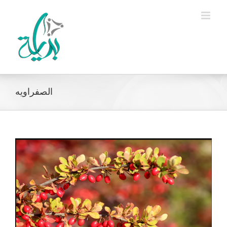
Ski
t
conten
الصفراويه