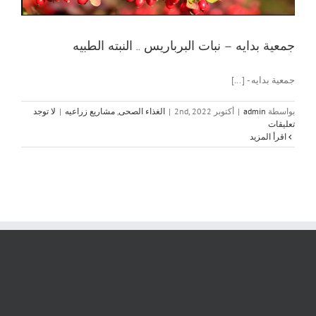
جمعية بدايه – نبات البرباريس .. النبته الطبيه
جمعية بدايه - [...]
بواسطة
admin
|
أكتوبر 2nd, 2022
|
الغذاء الصحى
,
مشاريع زراعيه
|
لا توجد
تعليقات
‫اقرأ المزيد