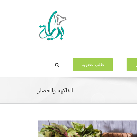
طلب عضوية
الفاكهه والخضار