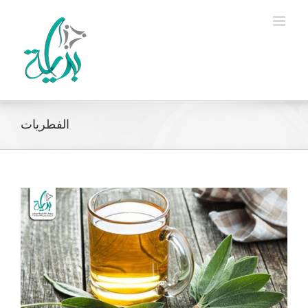
Ski
t
conten
الفطريات