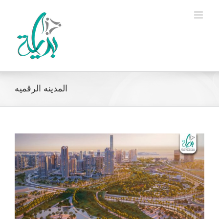
Ski
t
conten
المدينه الرقميه