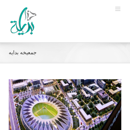
Ski
t
conten
جمعيخه بدايه