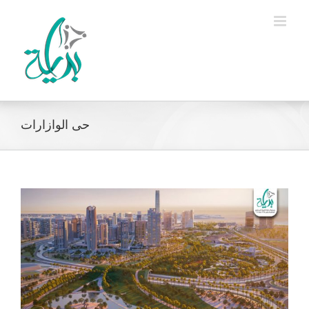
Ski
t
conten
حى الوازارات