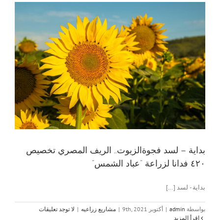
بداية – لسد فجوةالزيوت.. الريف المصري تخصيص
٤٢٠ فدانا لزراعة “عباد الشمس”
بداية - لسد [...]
بواسطة
admin
|
أكتوبر 9th, 2021
|
مشاريع زراعيه
|
لا توجد تعليقات
‫اقرأ المزيد