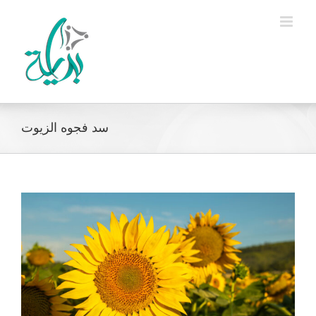
Ski
t
conten
سد فجوه الزيوت