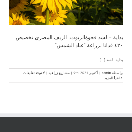
بداية – لسد فجوةالزيوت.. الريف المصري تخصيص
٤٢٠ فدانا لزراعة “عباد الشمس”
بداية - لسد [...]
بواسطة
admin
|
أكتوبر 9th, 2021
|
مشاريع زراعيه
|
لا توجد تعليقات
‫اقرأ المزيد