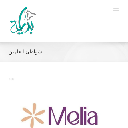
Ski
t
conten
شواطئ العلمين