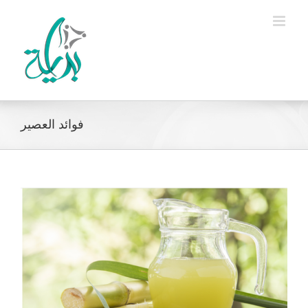
Ski
t
conten
فوائد العصير