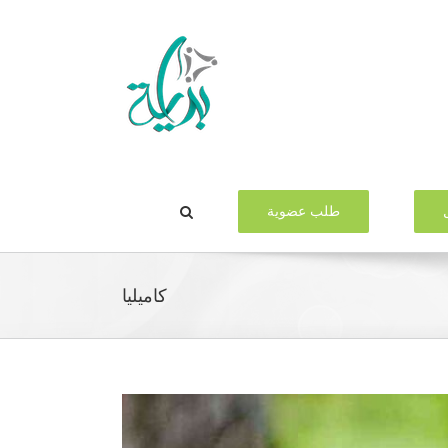
طلب عضوية
كاميليا