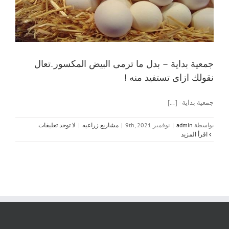
جمعية بداية – بدل ما ترمى البيض المكسور..تعال
نقولك ازاى تستفيد منه !
جمعية بداية - [...]
بواسطة
admin
|
نوفمبر 9th, 2021
|
مشاريع زراعيه
|
لا توجد تعليقات
‫اقرأ المزيد