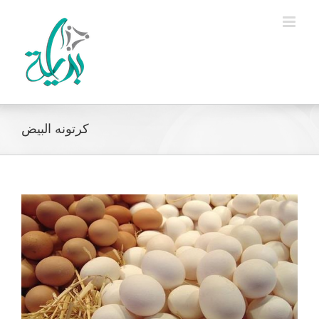
Ski
t
conten
كرتونه البيض