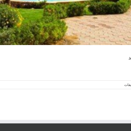
د
يقات