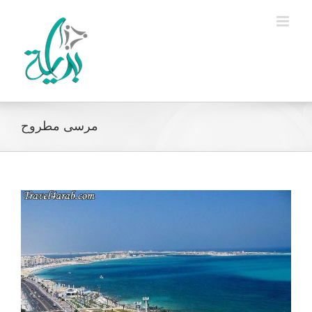
Ski
t
conten
مرسى مطروح