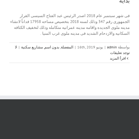
بداية
فى شهر سبتمبر عام 2018 اصدر الرئيس عبد الفتاح السيسى القرار
الجمهورى رقم 347 وذلك لسنه 2018 بتخصيص مساحه 17958 فداناً لانشاء
مدينه ملوى الجديده واقامه مدينه عمرانيه متكامله وذلك لتخفيف الكثافه
السكانيه والازدحام الشديد فى مدينه ملوى غرب المنيا .
بواسطة
admin
|
يونيو 16th, 2019
|
المفضلة
,
بدون اسم
,
مشاريع سكنية
|
لا
توجد تعليقات
‫اقرأ المزيد