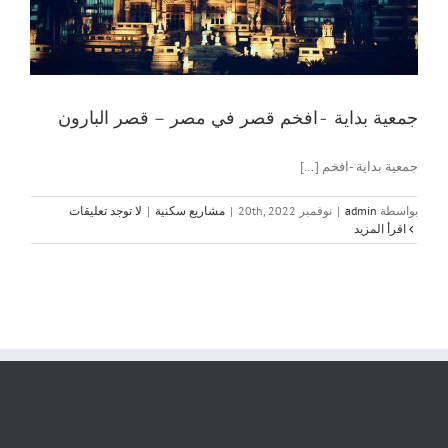
جمعية بداية -افخم قصر في مصر – قصر البارون
جمعية بداية -افخم [...]
بواسطة
admin
|
نوفمبر 20th, 2022
|
مشاريع سكنية
|
لا توجد تعليقات
‫اقرأ المزيد