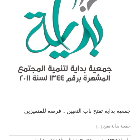
جمعية بداية تفتح باب التعيين … فرصه للمتميزين
جمعية بداية تفتح [...]
بواسطة
admin
|
فبراير 25th, 2026
|
المفضلة
|
لا توجد تعليقات