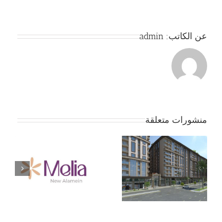
عن الكاتب:
admin
منشورات متعلقة
جمعية بداية – الموقف
ج
الان … لا تفاوض إلا بعد
موافقة الأعضاء