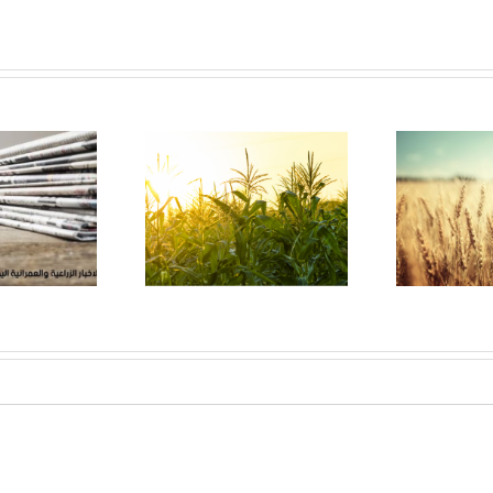
ت
جمعية بداية – الوادى
جمعية بداية – الداخل
اعي
الجديد … تعرف عليها
في قلب الصحرا