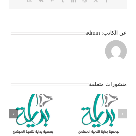
عن الكاتب:
admin
منشورات متعلقة
جمعية بداية – بيان هام
ج
من الجمعيه للتنبيه على
أعضائها الكرام بتحديث
البيانات