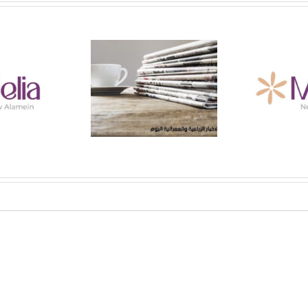
جمعية بداية – إعلان جمعية
الان
بداية عن حاجتها لشركه
جمعية بداية – أخبار
فقة
تطوير عقارى لتنفيذ
اليوم 30/6/2025
مشروع ميليا العلمين
الجديده