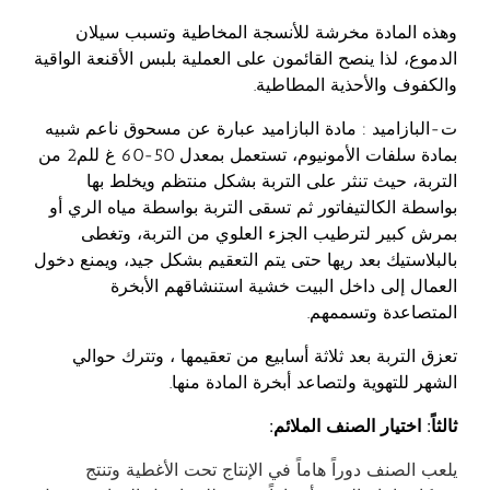
وهذه المادة مخرشة للأنسجة المخاطية وتسبب سيلان
الدموع، لذا ينصح القائمون على العملية بلبس الأقنعة الواقية
والكفوف والأحذية المطاطية.
ت‌-البازاميد : مادة البازاميد عبارة عن مسحوق ناعم شبيه
بمادة سلفات الأمونيوم، تستعمل بمعدل 50-60 غ للم2 من
التربة، حيث تنثر على التربة بشكل منتظم ويخلط بها
بواسطة الكالتيفاتور ثم تسقى التربة بواسطة مياه الري أو
بمرش كبير لترطيب الجزء العلوي من التربة، وتغطى
بالبلاستيك بعد ريها حتى يتم التعقيم بشكل جيد، ويمنع دخول
العمال إلى داخل البيت خشية استنشاقهم الأبخرة
المتصاعدة وتسممهم.
تعزق التربة بعد ثلاثة أسابيع من تعقيمها ، وتترك حوالي
الشهر للتهوية ولتصاعد أبخرة المادة منها.
ثالثاً: اختيار الصنف الملائم:
يلعب الصنف دوراً هاماً في الإنتاج تحت الأغطية وتنتج