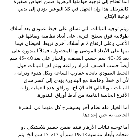
إنما تحتاج إلى توجيه حواملها الزهرية ضمن أحواض صغيرة
كالقرنفل. هذا وإن الجهل في كلا النوعين يؤدي إلى تدني
نوعية الإنتاج.
ويتم توجيه النباتات التي تسلق على خيط عمودي بعد أسلاك
طولانية فوق سطح التربة، على أبعاد نظامية ويقابلها في
الأعلى وعلى ارتفاع 2 م أسلاك أخرى تربط الخيطان فيما
بينها على الأبعاد الموصى بها للمحصول، فمثلاً البندورة على
بعد 35-40 سم حسب الصنف، والخيار على بعد 40-45 سم
أيضاً حسب الصنف المراد زراعته ويتم لف النباتات حول
الخيط العمودي باتجاه عقارب الساعة وبكل هدوء ودراية ،
لأن أي خطأ وخاصة مع البندورة يؤدي إلى كسر ساق
النباتات ، وبالتالي قلة الإنتاج، ويرافق هذه العملية إزالة
الأفرع الجانبية النامية من آباط أوراق البندورة.
أما الخيار فله نظام آخر وسيشرح كل منهما في النشرة
الخاصة به حين إعدادها.
أما توجيه نباتات الأزهار فيتم ضمن حصير بلاستيكي ذو
فتحات بأبعاد مناسبة 15×15 سم أو 17× 17 سم الخ.. يتم