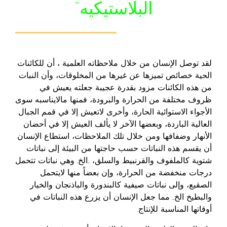
البلاستيكيه”
لقد توصل الإنسان من خلال ملاحظاته العلمية ، أن للكائنات
الحية خصائص تميزها عن غيرها من المخلوقات، وأن النبات
من هذه الكائنات مزود بقدرة عجيبة جعلته يعيش في
ظروف مختلفة من الحرارة والبرودة، فمنها مالايناسبه سوى
الأجواء الاستوائية الحارة، وأخرى لاتعيش إلا في قمم الجبال
العالية الباردة، وبعضها الآخر لا يألف العيش إلا في أحضان
الأنهار وضفافها ومن خلال تلك الملاحظات، استطاع الإنسان
أن يقسم هذه النباتات حسب حاجتها من البيئة إلى نباتات
شتوية كالملفوف والقرنبيط والسلق، ..الخ. وهي نباتات تتحمل
درجات منخفضة من الحرارة، وإن بعضاً منها لايتحمل
الصقيع، وإلى نباتات صيفية كالبندورة والباذنجان والخيار
والبطيخ الخ.. مما جعل الإنسان أن يزرع هذه النباتات في
أوقاتها المناسبة للإنتاج.