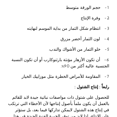
1- حجم الورقة متوسط
2- وفرة الإنتاج
3- انتظام شكل الثمار من بداية الموسم لنهايته
4- لون الثمار أخضر مزرق.
5- خلو الثمار من الأشواك والندب.
6- أن تكون الأزهار مؤنثة بارثنوكارب أو أن تكون النسبة
الجنسية عالية أكثر من 90%.
7- المقاومة للأمراض الخطرة مثل موزاييك الخيار.
رابعاً : إنتاج الشتول :
للحصول على شتول ذات مواصفات نباتية جيدة لابد للقائم
بالعمل أن يكون ملماً بأصول إنتاجها لأن الأخطاء التي ترتكب
في إنتاج هذه الشتول لايمكن تداركها فيما بعد، بل ستؤثر
على الإنتاج، لذا لابد من توفر الخبرة الفنية الجيدة في هذا