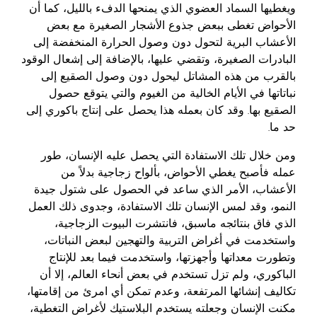
ويغطيها السماد العضوي الذي يمنحها الدفء بالليل، كما أن
الأحواض تغطى ببعض جذوع الأشجار الصغيرة مع بعض
الأعشاب البرية لتحول دون وصول الحرارة المنخفضة إلى
البادرات الصغيرة، وتقضي عليها، بالإضافة إلى إشعال الوقود
بالقرب من هذه المشاتل ليحول دون وصول الصقيع إلى
نباتاتها في الأيام الخالية من الغيوم والتي يتوقع حصول
الصقيع بها. وقد كان بعمله هذا يحصل على إنتاج باكوري إلى
حد ما.
ومن خلال تلك الاستفادة التي يحصل عليه الإنسان، طور
عمله فأصبح يغطي الأحواض، بألواح زجاجية بدلاً من
الأعشاب، الأمر الذي ساعد في الحصول على شتول جيدة
النمو، وقد لمس الإنسان تلك الاستفادة، وجدوى ذلك العمل
الذي فاق بنتائجه ماسبق، فانتشرت البيوت الزجاجية،
واستخدمت في أغراض التربية والتهجين لبعض النباتات،
وتطورت معداتها وأجهزتها، واستخدمت فيما بعد للإنتاج
الباكوري، ولم تزل تستخدم في بعض أنحاء العالم، إلا أن
تكاليف إنشائها المرتفعة، وعدم تمكن أي امرئ من إقامتها،
مكنت الإنسان وجعلته يستخدم البلاستيك لأغراض التغطية،