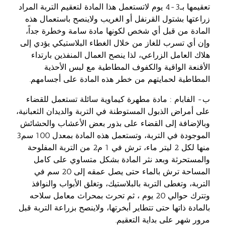
تعقيمها بـ3-4 يوم لاتستعمل هذا المادة لتعقيم التربة المراد
زراعتها بشتول القرنفل أو الغريب ولاينصح باستعمال هذه
المادة من قبل أي شخص لكونها مادة سامة وخطرة جداً،
وإن أي تسرب للغاز من خلال الغطاء البلاستيكي يؤدي إلى
هلاك العامل الزراعي، لذا ينصح العمال المنفذين بارتداء
الأقنعة الواقية والكفوف المطاطية مع لبس الأحذية
المطاطية لحمايتهم من خطر هذه المادة على أجسامهم.
ب‌- الفابام : مادة مطهرة كيماوية سائلة تستعمل للقضاء
على أمراض الذبول المستوطنة في التربة والديدان الثعبانية،
وبالإضافة إلى القضاء على بذور بعض الأعشاب والحشائش
الموجودة في التربة، وتستعمل هذه المادة بمعدل 100 سم3
منها لكل 2 ليتر ماء، ترش في 1 م2 من التربة المفلوحة
والمستحرثة وبعد نثر المادة بشكل متساوي على كامل
المساحة ترش بالماء حتى يصل عمقه إلى 20 سم في
التربة، وتغطى التربة بالبلاستيك، وتغلق الأبواب والنوافذ
وتترك حوالي 20 يوم ، ثم تحرث بمحراث معامل سلاحه
بالمادة ذاتها حتى تتطاير أبخرتها، ولاينصح بزراعة التربة قبل
مرور شهر على بداية التعقيم.