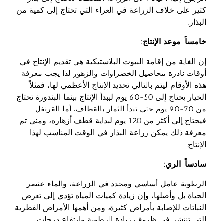
كثير على خلاف الزراعة في العراء التي تحتاج إلى كمية من
البذار.
خامساً: موعد الإنتاج:
إن الغاية من إقامة البيوت البلاستيكية هي تقديم الإنتاج في
أوقات نادرة محاصيل الخضراوات والزهور لذا يجب معرفة
هذه الأوقام ليتم بالتالي تحديد الإنتاج الأعظمي لها، فمثلاً
الخيار يحتاج إلى 50-60 يوم ليبدأ الإنتاج بينما البندورة تحتاج
من 70-90 يوم حتى تبدأ الثمار بالقطاف، أما القرنفل
فيحتاج إلى أكثر من 120 يوم لبداية قطف أزهاره، ومتى تم
معرفة ذلك يمكن زراعة البذار في الوقت المناسب لهذا
الإنتاج.
سادساً: الري:
الرطوبة عامل أساسي ومحدد في الزراعة، والماء عنصر
الحياة بل وأصلها، وإن زيادة كميات المياه تؤدي إلى تعرض
النباتات للإصابة بأمراض كثيرة، ومن أهمها الأمراض الفطرية
التي تنتشر في ظروف زيادة الرطوبة وارتفاع درجات