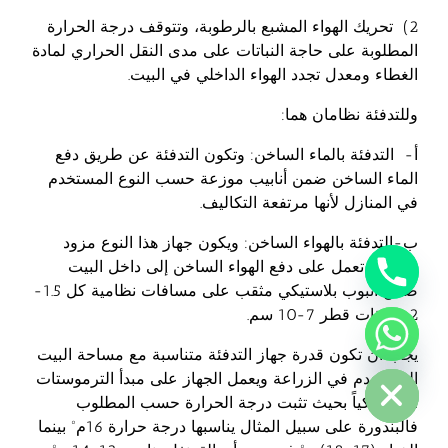
2) تحريك الهواء المشبع بالرطوبة، وتتوقف درجة الحرارة
المطلوبة على حاجة النباتات على مدى النقل الحراري لمادة
الغطاء ومعدل تجدد الهواء الداخلي في البيت.
وللتدفئة نظامان هما:
أ‌- التدفئة بالماء الساخن: وتكون التدفئة عن طريق دفع
الماء الساخن ضمن أنابيب موزعة حسب النوع المستخدم
في المنازل لأنها مرتفعة التكاليف.
ب‌-التدفئة بالهواء الساخن: ويكون جهاز هذا النوع مزود
بمروحة تعمل على دفع الهواء الساخن إلى داخل البيت
ضمن أنبوب بلاستيكي مثقب على مسافات نظامية كل 1.5-
2 م وذات قطر 7-10 سم.
chaty
يجب أن تكون قدرة جهاز التدفئة متناسبة مع مساحة البيت
Hide
المستخدم في الزراعة ويعمل الجهاز على مبدأ الترموستات
أوتوماتيكياً بحيث تثبت درجة الحرارة حسب المطلوب
فالبندورة على سبيل المثال يناسبها درجة حرارة 16مº بينما