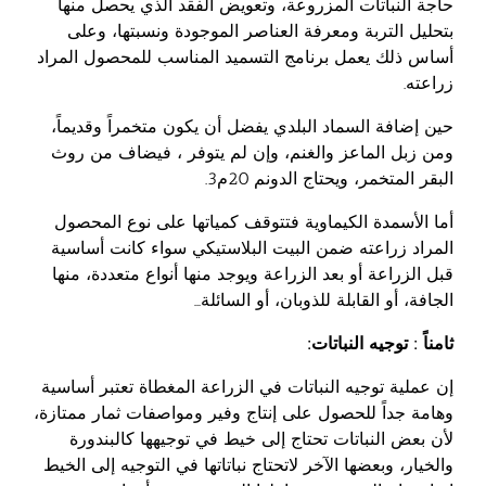
حاجة النباتات المزروعة، وتعويض الفقد الذي يحصل منها
بتحليل التربة ومعرفة العناصر الموجودة ونسبتها، وعلى
أساس ذلك يعمل برنامج التسميد المناسب للمحصول المراد
زراعته.
حين إضافة السماد البلدي يفضل أن يكون متخمراً وقديماً،
ومن زبل الماعز والغنم، وإن لم يتوفر ، فيضاف من روث
البقر المتخمر، ويحتاج الدونم 20م3.
أما الأسمدة الكيماوية فتتوقف كمياتها على نوع المحصول
المراد زراعته ضمن البيت البلاستيكي سواء كانت أساسية
قبل الزراعة أو بعد الزراعة ويوجد منها أنواع متعددة، منها
الجافة، أو القابلة للذوبان، أو السائلة…
ثامناً : توجيه النباتات:
إن عملية توجيه النباتات في الزراعة المغطاة تعتبر أساسية
وهامة جداً للحصول على إنتاج وفير ومواصفات ثمار ممتازة،
لأن بعض النباتات تحتاج إلى خيط في توجيهها كالبندورة
والخيار، وبعضها الآخر لاتحتاج نباتاتها في التوجيه إلى الخيط