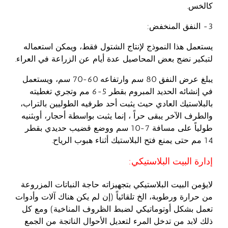
كالخس.
3- النفق المنخفض:
يستعمل هذا النموذج لإنتاج الشتول فقط، ويمكن استعماله
لتبكير نضج بعض المحاصيل عدة أيام عن الزراعة في العراء.
يبلغ عرض النفق 80 سم وارتفاعه 60-70 سم، ويستعمل
في إنشائه الحديد المبروم بقطر 5-6 مم وتجري تغطيته
بالبلاستيك العادي حيث يثبت أحد طرفيه الطوليين بالتراب،
والطرف الآخر يبقى حراً ، إنما يثبت بواسطة أحجار، أوبثنيه
طولياً على مسافة 7-10 سم ووضع قضيب حديدي بقطر
14 مم حتى يمنع فتح البلاستيك أثناء هبوب الرياح.
إدارة البيت البلاستيكي:
لايؤمن البيت البلاستيكي بتجهيزاته حاجة النباتات المزروعة
من حرارة ورطوبة، الخ تلقائياً (إن لم يكن هناك آلات وأدوات
تعمل بشكل أوتوماتيكي لضبط الظروف المناخية) ومع كل
ذلك لابد من تدخل المرء لتعديل الأحوال الناتجة من الجمع