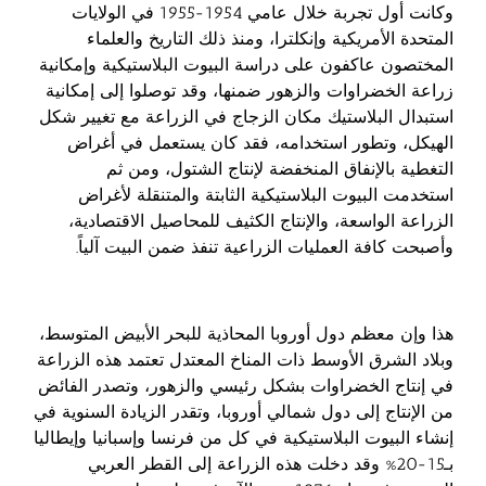
وكانت أول تجربة خلال عامي 1954-1955 في الولايات
المتحدة الأمريكية وإنكلترا، ومنذ ذلك التاريخ والعلماء
المختصون عاكفون على دراسة البيوت البلاستيكية وإمكانية
زراعة الخضراوات والزهور ضمنها، وقد توصلوا إلى إمكانية
استبدال البلاستيك مكان الزجاج في الزراعة مع تغيير شكل
الهيكل، وتطور استخدامه، فقد كان يستعمل في أغراض
التغطية بالإنفاق المنخفضة لإنتاج الشتول، ومن ثم
استخدمت البيوت البلاستيكية الثابتة والمتنقلة لأغراض
الزراعة الواسعة، والإنتاج الكثيف للمحاصيل الاقتصادية،
وأصبحت كافة العمليات الزراعية تنفذ ضمن البيت آلياً.
هذا وإن معظم دول أوروبا المحاذية للبحر الأبيض المتوسط،
وبلاد الشرق الأوسط ذات المناخ المعتدل تعتمد هذه الزراعة
في إنتاج الخضراوات بشكل رئيسي والزهور، وتصدر الفائض
من الإنتاج إلى دول شمالي أوروبا، وتقدر الزيادة السنوية في
إنشاء البيوت البلاستيكية في كل من فرنسا وإسبانيا وإيطاليا
بـ15-20% وقد دخلت هذه الزراعة إلى القطر العربي