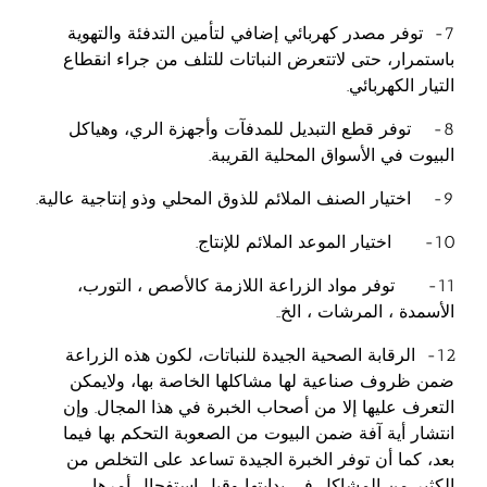
7- توفر مصدر كهربائي إضافي لتأمين التدفئة والتهوية
باستمرار، حتى لاتتعرض النباتات للتلف من جراء انقطاع
التيار الكهربائي.
8- توفر قطع التبديل للمدفآت وأجهزة الري، وهياكل
البيوت في الأسواق المحلية القريبة.
9- اختيار الصنف الملائم للذوق المحلي وذو إنتاجية عالية.
10- اختيار الموعد الملائم للإنتاج.
11- توفر مواد الزراعة اللازمة كالأصص ، التورب،
الأسمدة ، المرشات ، الخ..
12- الرقابة الصحية الجيدة للنباتات، لكون هذه الزراعة
ضمن ظروف صناعية لها مشاكلها الخاصة بها، ولايمكن
التعرف عليها إلا من أصحاب الخبرة في هذا المجال. وإن
انتشار أية آفة ضمن البيوت من الصعوبة التحكم بها فيما
بعد، كما أن توفر الخبرة الجيدة تساعد على التخلص من
الكثير من المشاكل في بدايتها وقبل استفحال أمرها.