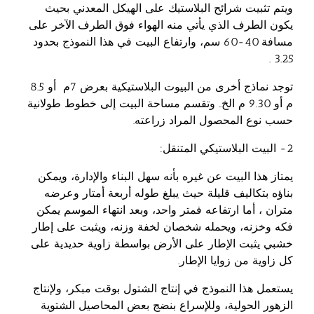
ويتم تثبيت شرائح البلاستيك على الهيكل المعدني بحيث
يكون الطرف الذي يأتي منه الهواء فوق الطرف الآخر على
مسافة 40-60 سم، وارتفاع البيت في هذا النموذج بحدود
3.25 .
توجد نماذج أخرى من البيوت البلاستيكية بعرض 7م أو 8.5
م أو 9.30 م الخ.. وتقسم مساحة البيت إلى خطوط طولانية
حسب نوع المحصول المراد زراعته.
2- البيت البلاستيكي المتنقل:
يمتاز هذا البيت عن غيره بأنه سهل البناء والإدارة، ويمكن
بناؤه بتكاليف قليلة حيث يبلغ طوله أربعة أمتار وعرضه
متران ، أما ارتفاعه فمتر واحد، وبعد انتهاء الموسم يمكن
فكه وخزنه، ويحمله شخصان لخفة وزنه، ويثبت على إطار
خشبي يثبت الإطار على الأرض بواسطة زاوية حديدية على
كل زاوية من زوايا الإطار.
يستعمل هذا النموذج في إنتاج الشتول بوقت مبكر، ولإنتاج
الزهور الحولية، وللإسراع بنضج بعض المحاصيل الشتوية