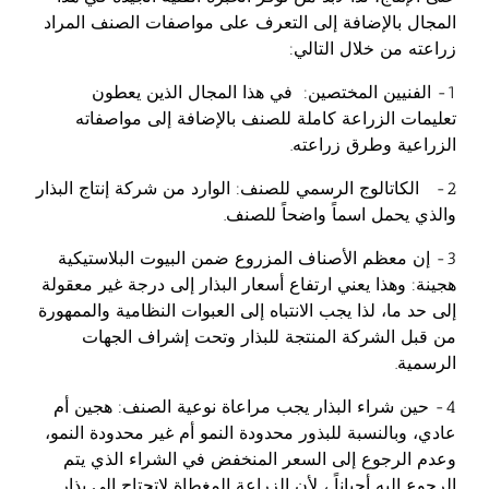
المجال بالإضافة إلى التعرف على مواصفات الصنف المراد
زراعته من خلال التالي:
1- الفنيين المختصين: في هذا المجال الذين يعطون
تعليمات الزراعة كاملة للصنف بالإضافة إلى مواصفاته
الزراعية وطرق زراعته.
2- الكاتالوج الرسمي للصنف: الوارد من شركة إنتاج البذار
والذي يحمل اسماً واضحاً للصنف.
3- إن معظم الأصناف المزروع ضمن البيوت البلاستيكية
هجينة: وهذا يعني ارتفاع أسعار البذار إلى درجة غير معقولة
إلى حد ما، لذا يجب الانتباه إلى العبوات النظامية والممهورة
من قبل الشركة المنتجة للبذار وتحت إشراف الجهات
الرسمية.
4- حين شراء البذار يجب مراعاة نوعية الصنف: هجين أم
عادي، وبالنسبة للبذور محدودة النمو أم غير محدودة النمو،
وعدم الرجوع إلى السعر المنخفض في الشراء الذي يتم
الرجوع إليه أحياناً ، لأن الزراعة المغطاة لاتحتاج إلى بذار