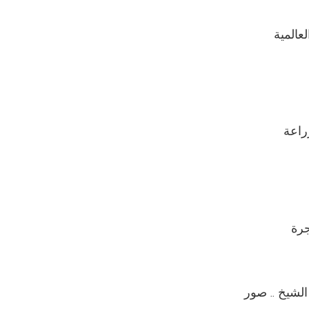
راعة
رة
الشيخ .. صور