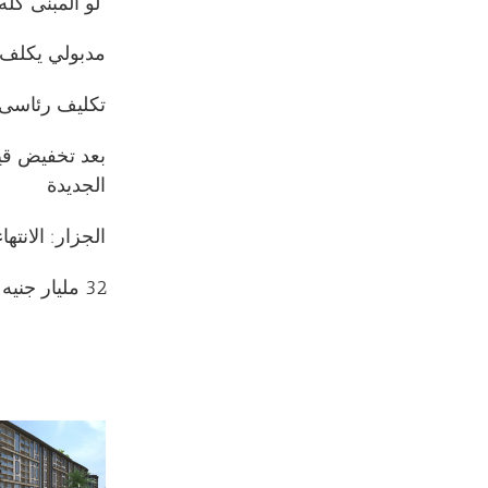
“لو المبنى كله مرخص”.. 6 مخالفات بناء يج
مدبولي يكلف بالبدء في تنفيذ 10 آلاف
تكليف رئاسى ببناء 250 ألف و
الجديدة
الجزار: الانت
32 مليار جنيه إجمالى التمويلات العقارية لوحدات الإسكان الاجتماعى