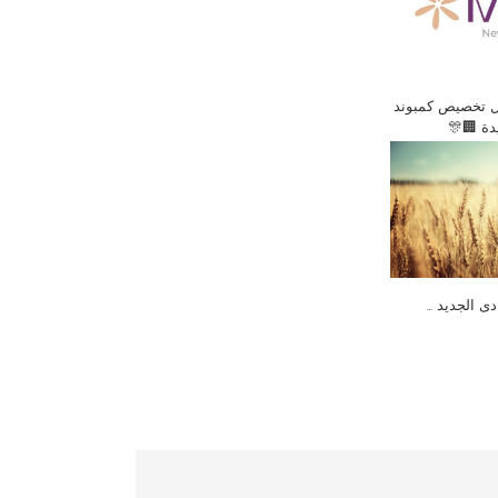
ل تخصيص كمبوند
يدة 🏢🎊
دى الجديد …