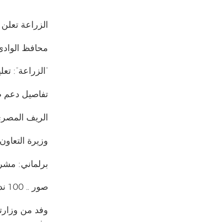
الزراعة تعلن ارتفاع صاد
محافظ الوادى 
“الزراعة”: تع
تفاصيل دعم ص
الريف المصري
وزيرة التعاون
برلماني: مشر
صور .. 100 ندوة للاستفادة من قش الأرز بكفر الشيخ
وفد من وزارتى