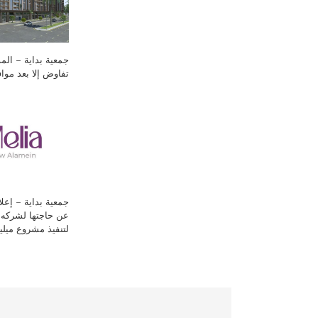
جمعية بداية – المو
تفاوض إلا بعد مواف
جمعية بداية – إعلا
عن حاجتها لشركه 
لتنفيذ مشروع ميليا