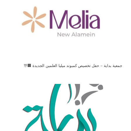
جمعية بداية – حفل تخصيص كمبوند ميليا العلمين الجديدة 🏢🎊