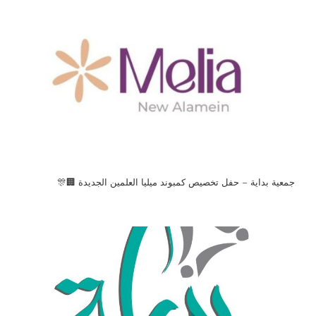
جمعية بداية – حفل تخصيص كمبوند ميليا العلمين الجديدة 🏢🎊