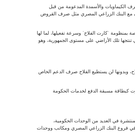
رف الكيماويات والأسمدة المدعومة من قبل
ون مع البنك الزراعي المصري مثل صرف القروض
بمنظومة “كارت الفلاح” وسرعة تفعيلها، لما لها
 تنتجها تلك الأراضي على مستوى الجمهورية، وهو
لاح، وبدونها لن يستطيع الفلاح صرف الدعم الخاص
رت كبطاقة مسبقة الدفع لخدمات الحكومة
كن قبول الكارت على آلات نقاط البيع الطرفية للشبكة الحكومية GOV POS المنتشرة في العديد من الوحدات الحكومية،
امل مع الكارت على آلات نقاط البيع الطرفية POS المنتشرة في فروع البنك الزراعي المصري ومكاتب ووحدات