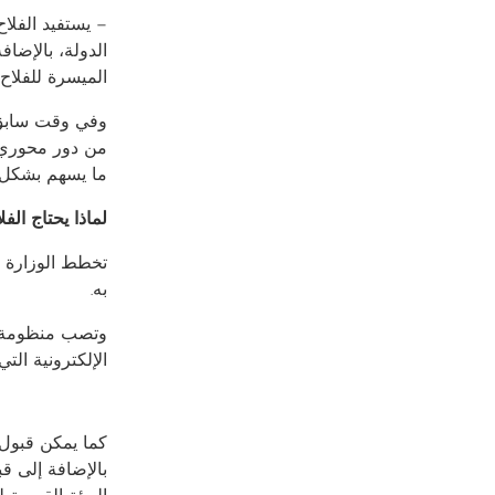
– يستفيد الفلا
الدولة، بالإض
الميسرة للفلاح،
وفي وقت سابق أ
من دور محوري ف
ما يسهم بشكل ك
لماذا يحتاج الف
تخطط الوزارة أ
به.
وتصب منظومة ا
الإلكترونية الت