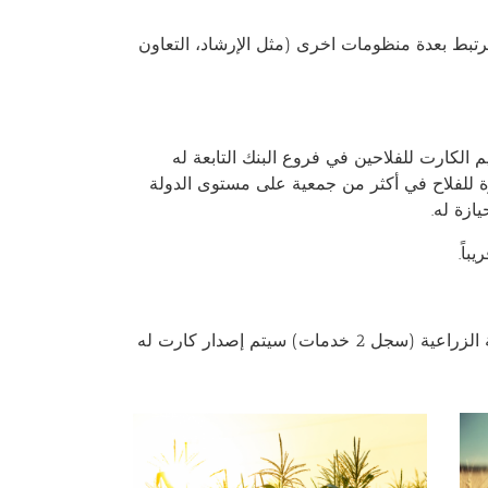
رتبط بعدة منظومات اخرى (مثل الإرشاد، التعاون
لكارت للفلاحين في فروع البنك التابعة له
ازة للفلاح في أكثر من جمعية على مستوى الدولة
ازة له.
أي فلاح يحوز أرضاً زراعية (مهما كانت مساحتها) ومسجلة بيانات حيازتها في الجمعية الزراعية (سجل 2 خدمات) سيتم إصدار كارت له