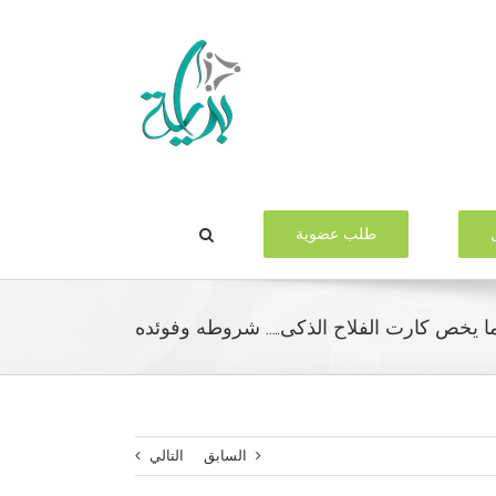
طلب عضوية
ا يخص كارت الفلاح الذكى….. شروطه وفوئده
السابق
التالي