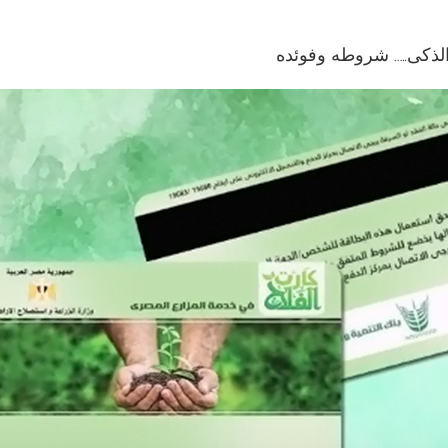
لذكى….. شروطه وفوئده