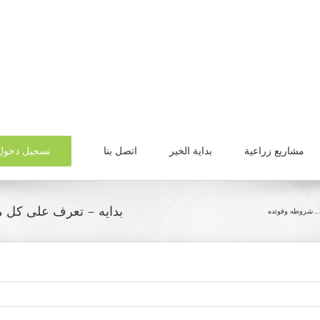
تسجيل دخول
مشاريع زراعية
بداية الخير
اتصل بنا
بدايه – تعرف على كل م
.. شروطه وفوئده