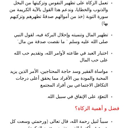
تعمل الزكاة على تطهير النفوس وتزكيتها من البخل
والذنوب والخطايا، وندعم هذا القول بالآية الكريمة من
سورة التوبة (خذ من أموالهم صدقةً تطهرهم وتزكيهم
بها)
تطهير المال وتنميته وإحلال البركة فيه، لقول النبي
صلى الله عليه وسلم ” ما نقصت صدقة من مال”
اختبار العبد في طاعته لأوامر الله، وتقديم حب الله
على حب المال
مواساة الفقير وسد حاجة المحتاجين، الأمر الذين يزيد
المحبة والمودة بين الأفراد مما يحقق أعلى درجات
التكافل الاجتماعي بين أفراد المجتمع
التعوّد على الإنفاق في سبيل الله.
فضل و أهمية الزكاة؟
سبباً لنيل رحمة الله، قال تعالى (ورحمتي وسعت كل