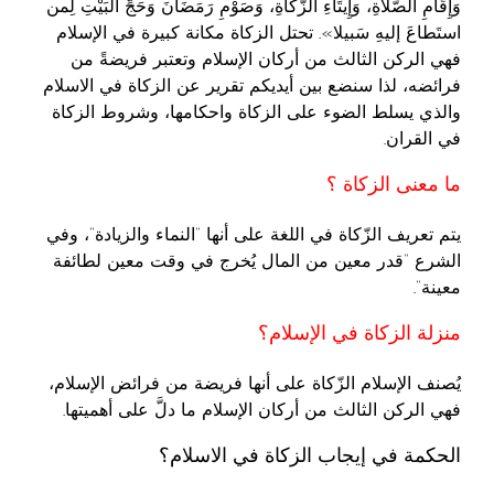
وَإِقَامِ الصَّلَاةِ، وَإِيتَاءِ الزَّكَاةِ، وَصَوْمِ رَمَضَانَ وَحَجِّ الْبَيْتِ لِمن
استَطاعَ إليهِ سَبيلا». تحتل الزكاة مكانة كبيرة في الإسلام
فهي الركن الثالث من أركان الإسلام وتعتبر فريضةً من
فرائضه، لذا سنضع بين أيديكم تقرير عن الزكاة في الاسلام
والذي يسلط الضوء على الزكاة واحكامها، وشروط الزكاة
في القران.
ما معنى الزكاة ؟
يتم تعريف الزّكاة في اللغة على أنها “النماء والزيادة”، وفي
الشرع “قدر معين من المال يُخرج في وقت معين لطائفة
معينة”.
منزلة الزكاة في الإسلام؟
يُصنف الإسلام الزّكاة على أنها فريضة من فرائض الإسلام،
فهي الركن الثالث من أركان الإسلام ما دلَّ على أهميتها.
الحكمة في إيجاب الزكاة في الاسلام؟