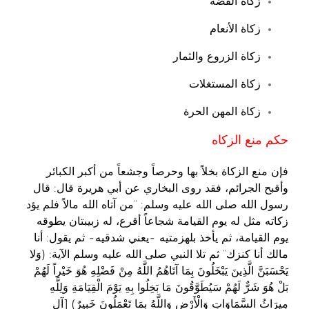
زكاة الفضة
زكاة الأنعام
زكاة الزروع والثمار
زكاة المستغلات
زكاة المهن الحرة
حكم منع الزكاه
فإن منع الزكاة بخلاً بها وحرصاً وجشعاً من أكبر الكبائر
وأقبح الجرائم، فقد روى البخاري عن أبي هريرة قال: قال
رسول الله صلى الله عليه وسلم: “من آتاه الله مالاً فلم يؤد
زكاته مثل له يوم القيامة شجاعاً أقرع، له زبيبتان يطوقه
يوم القيامة، ثم يأخذ بلهزمتيه -يعني شدقيه- ثم يقول: أنا
مالك أنا كنزك” ثم تلا النبي صلى الله عليه وسلم الآية: (وَلا
يَحْسَبَنَّ الَّذِينَ يَبْخَلُونَ بِمَا آتَاهُمُ اللَّهُ مِنْ فَضْلِهِ هُوَ خَيْراً لَهُمْ
بَلْ هُوَ شَرٌّ لَهُمْ سَيُطَوَّقُونَ مَا بَخِلُوا بِهِ يَوْمَ الْقِيَامَةِ وَلِلَّهِ
مِيرَاثُ السَّمَاوَاتِ وَالْأَرْضِ وَاللَّهُ بِمَا تَعْمَلُونَ خَبِيرٌ) [آل