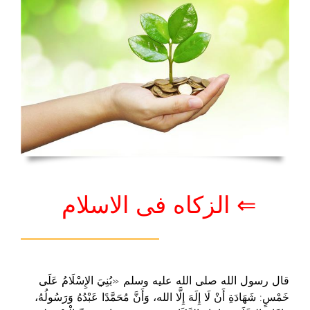
⇐ الزكاه فى الاسلام
قال رسول الله صلى الله عليه وسلم «بُنِيَ الإِسْلَامُ عَلَى
خَمْسٍ: شَهَادَةِ أَنْ لَا إِلَهَ إِلَّا الله، وَأَنَّ مُحَمَّدًا عَبْدُهُ وَرَسُولُهُ،