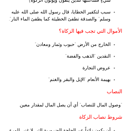
شيءٍ فسأكتبها للذين يتقون ويؤتون الزكوة)
سبب لتكفير الخطايا، قال رسول الله صلى الله عليه
وسلم” والصدقة تطفئ الخطيئة كما يطفئ الماء النار”.
الأموال التي تجب فيها الزكاة؟
الخارج من الأرض “حبوب وثمار ومعادن”
النقدين “الذهب والفضة”
عروض التجارة
بهيمة الأنعام “الإبل والبقر والغنم”
النصاب
“وصول المال للنصاب” أي أن يصل المال لمقدار معين.
شروط نصاب الزكاة
أن يكون زائداً عن الحاجة الضرورية التي لا غنى للمرء