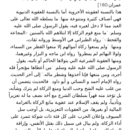
عمران:180]
هذا بالنسبة لعقوبته الأخروية. أما بالنسبة للعقوبة الدنيوية
فهي أصناف كثيرة ومتنوعة منها: ما يسلطه الله تعالى على
العبد مما لا دخل لغيره فيه، يقول الرسول صلى الله عليه
وسلم: “ما منع قوم الزكاة إلا ابتلاهم الله بالسنين -المجاعة
والقحط-” رواه الطبراني في الأوسط ورواته ثقات،
ومنها: “ولم يمنعوا زكاة أموالهم إلا منعوا القطر من السماء،
ولولا البهائم لم يمطروا” رواه ابن ماجه و البزار وغيرهما،
ومنها العقوبة الشرعية التي يتولاها الحاكم أو نائبه، يقول
الرسول صلى الله عليه عليه وسلم: “من أعطاها مؤتجراً فله
أجره، ومن منعها فإنا آخذوها وشطر ماله..” إلى آخر الحديث.
رواه الإمام أحمد و النسائي و أبو داود . فالحديث يتضمن أن
من غلب عليه الشح وحب الدنيا ومنع الزكاة لم يترك وشأنه،
بل تؤخذ منه قهراً بسلطان الشرع مع أخذ نصف ما له تعزيراً
وتأديباً، ولم يقف الإسلام عند عقوبة مانع الزكاة بالغرامة
المالية أو بغيرها، من العقوبات التعزيزية، بل أوجب سل
السيوف وإعلان الحرب على كل فئة ذات شوكة تتمرد على
أداء الزكاة، ولم يبال في سبيل ذلك بقتل الأنفس، وإراقة