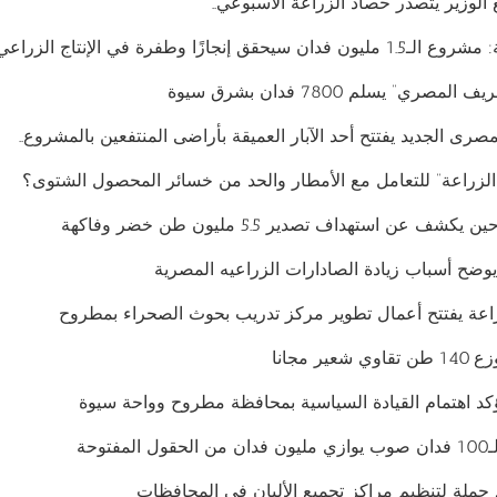
 الوزير يتصدر حصاد الزراعة الأسبوعي..
قق إنجازًا وطفرة في الإنتاج الزراعي
صري” يسلم 7800 فدان بشرق سيوة
رى الجديد يفتتح أحد الآبار العميقة بأراضى المنتفعين بالمشروع..
لزراعة” للتعامل مع الأمطار والحد من خسائر المحصول الشتوى؟
شف عن استهداف تصدير 5.5 مليون طن خضر وفاكهة
يوضح أسباب زيادة الصادارات الزراعيه المصرية
اعة يفتتح أعمال تطوير مركز تدريب بحوث الصحراء بمطروح
ير مجانا
ؤكد اهتمام القيادة السياسية بمحافظة مطروح وواحة سيوة
توحة
لق حملة لتنظيم مراكز تجميع الألبان في المحافظات