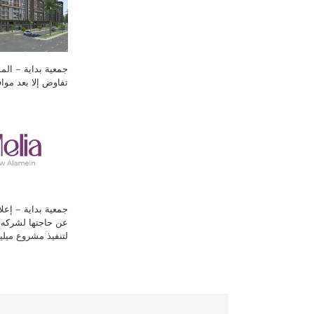
جمعية بداية – المو
تفاوض إلا بعد مواف
جمعية بداية – إعلا
عن حاجتها لشركه 
لتنفيذ مشروع ميليا