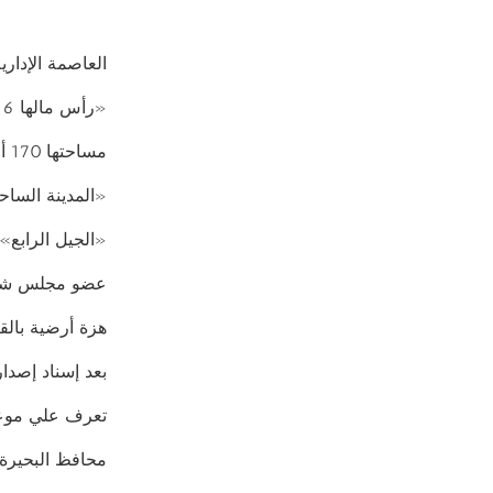
العاصمة الإدار
«رأس مالها 6 مليارات جنيه».. من يدير ويموّل العاصمة الإدارية الجديدة؟
مساحتها 170 ألف فدان.. تعرف على العاصمة الإدارية الجديدة في أرقام
«المدينة الساحر
«الجيل الرابع».
عضو مجلس شيوخ
هزة أرضية بالقر
بعد إسناد إصدار
تعرف علي موعد 
محافظ البحيرة: وصلنا 247 ألف طلب تصال