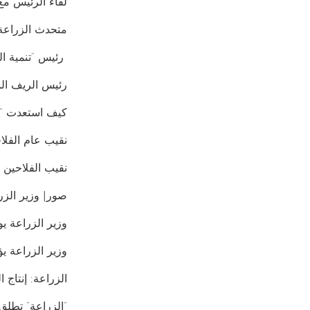
لقاء الرئيس مع
متحدث الزراعة: مشروع الـ1.5 مليون فدان سيح
رئيس “تنمية الريف الم
رئيس الريف المص
كيف استعدت “ا
نقيب عام الفلاحين يك
نقيب الفلاحين 
صور| وزير الزر
وزير الزراعة يوزع 140 طن تقاوي شع
وزير الزراعة ي
الزراعة: إنتاج الـ100 فدان صوب يوازي مليون فدان من الحقول المف
​​​”الزراعة” تط