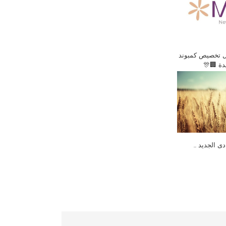
ل تخصيص كمبوند
يدة 🏢🎊
دى الجديد …