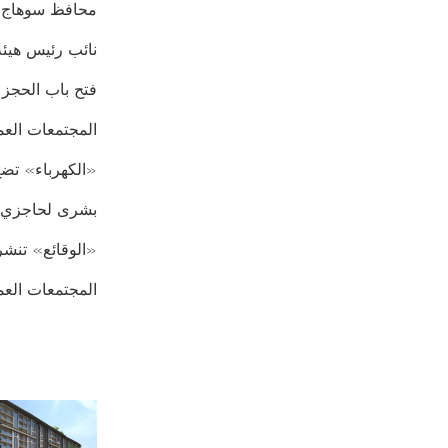
محافظ سوهاج: تحصيل 527 مليون جنيه للت
نائب رئيس هيئة 
فتح باب الحجز لـ1011وحدة بمساحات تصل لـ120 مترا فى5 مدن.
المجتمعات العم
«الكهرباء» تضع 6 ضوابط لاستلام غرفة محولات للمنشآت ا
بشرى لحاجزي و
«الوقائع» تنشر 3 قرارات لوزير الإسكان بينها اعتماد تعديل المخطط الاستراتيجي لمين
المجتمعات العمرانية تخصص 20 فدانا لـ«