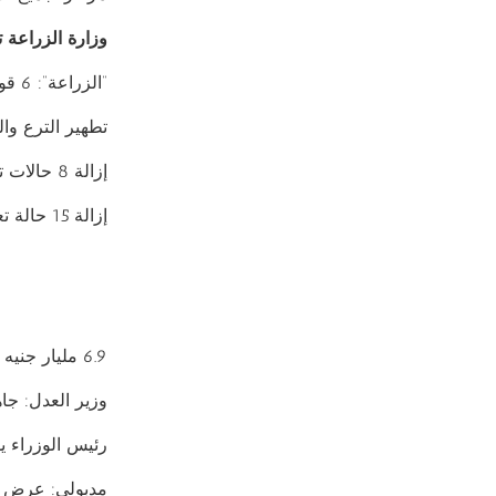
وزارة الزراعة 
“الزراعة”: 6 قوافل بيطرية لفحص وعلاج 3500 رأس ماشية مجانًا في المنوفية
تطهير الترع وا
إزالة 8 حالات تعد في المهد على الأراضي الزراعية بالبحيرة
إزالة 15 حالة تعدى على الأراضي الزراعية بالفيوم
6.9 مليار جنيه لتهيئة البنية التكنولوجية للانتقال للعاصمة الإدارية الجديدة
وزير العدل: جاه
رئيس الوزراء ي
مدبولي: عرض ال