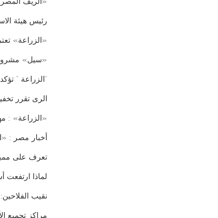
«الريف المصري» ت
رئيس هيئة الاس
«الزراعة» تعتم
«سيل» مشروعات
“الزراعة ” تؤ
الرى تقرر تخفي
«الزراعة» : مهر
أخبار مصر : «ا
تعرف على مميزا
لماذا ارتفعت أ
نقيب الفلاحين
مراكز تجميع الأ