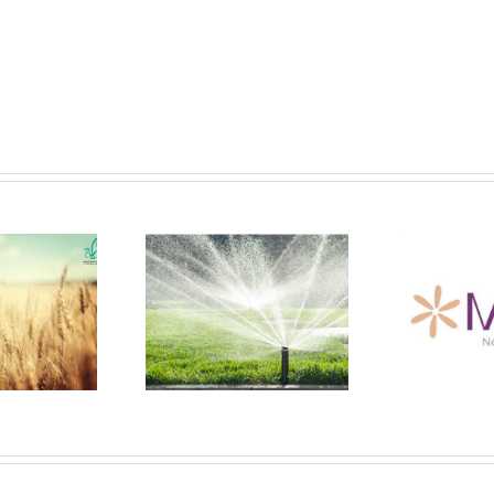
جمعية بداية – إعلان جمعية
الان
بداية عن حاجتها لشركه
جمعية بداية -مقو
فقة
تطوير عقارى لتنفيذ
التنمية للاستثمار ال
مشروع ميليا العلمين
بالوادى الجديد
الجديده