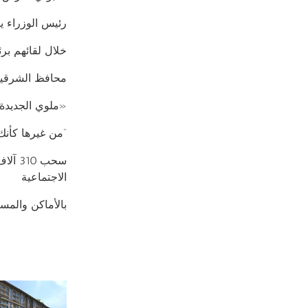
رئيس الوزراء ي
خلال لقائهم بر
محافظ الشرقية: تلقي 192 ألف طلب للتصال
«ملوي الجديدة» : تخصيص 200 فدان لإقا
“من غيرها كأنك مقدمتش”.. 4 خطوات مهمة أثنا
سحب 0
الاجتماعية
بالأماكن والمساح