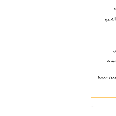
ء
التجمع
مينات