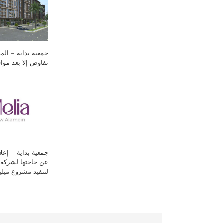
جمعية بداية – المو
تفاوض إلا بعد مواف
جمعية بداية – إعلا
عن حاجتها لشركه 
لتنفيذ مشروع ميليا