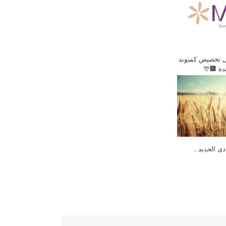
ل تخصيص كمبوند
يدة 🏢🎊
دى الجديد …