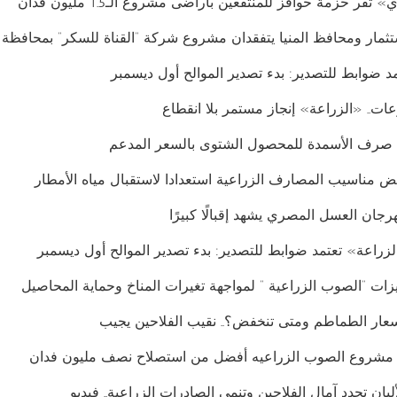
قر حزمة حوافز للمنتفعين بأراضى مشروع الـ1.5 مليون فدان
تثمار ومحافظ المنيا يتفقدان مشروع شركة “القناة للسكر” بمحافظة ا
د ضوابط للتصدير: بدء تصدير الموالح أول ديسمبر
.. «الزراعة» إنجاز مستمر بلا انقطاع
كد صرف الأسمدة للمحصول الشتوى بالسعر المدعم
ض مناسيب المصارف الزراعية استعدادا لاستقبال مياه الأمطار
جان العسل المصري يشهد إقبالًا كبيرًا
لزراعة» تعتمد ضوابط للتصدير: بدء تصدير الموالح أول ديسمبر
ت “الصوب الزراعية ” لمواجهة تغيرات المناخ وحماية المحاصيل
سعار الطماطم ومتى تنخفض؟.. نقيب الفلاحين يجيب
: مشروع الصوب الزراعيه أفضل من استصلاح نصف مليون فدان
لبان تجدد آمال الفلاحين وتنمي الصادرات الزراعية.. فيديو