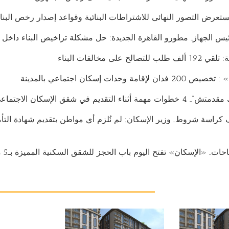
ستعرض التصور النهائى للاشتراطات البنائية وقواعد إصدار رخص البنا
ئيس الجهاز.. مطورو القاهرة الجديدة: حل مشكلة تراخيص البناء داخل 
ح على مخالفات البناء
مة وحدات إسكان اجتماعي بالمدينة
ء التقديم في شقق الإسكان الاجتماعي
31 آلاف كراسة شروط.. وزير الإسكان: لم نُلزم أي مواطن بتقديم شهادة التأ
ات.. «الإسكان» تفتح اليوم باب الحجز للشقق السكنية المميزة بـ5 مدن جديدة