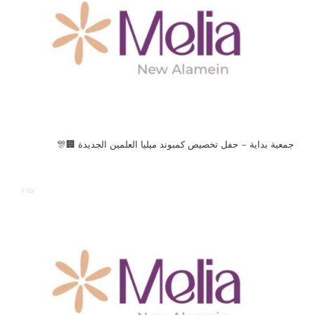
جمعية بداية – حفل تخصيص كمبوند ميليا العلمين الجديدة 🏢🎊