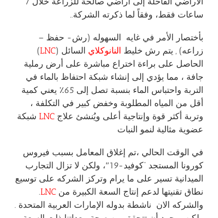
الأراضي القاحلة إلى أراضي صالحة للزراعة خلال 7
ساعات فقط، وفقاً لما ذكرته الشركة..
بأختصار الأمر في غايه السهوله (رش- حفظ –
زراعه) , يتم رش خليط
النانوكلاي
السائل (
LNC
)
الحاصل على براءة اختراع مباشرة على أرض رملية
جافة ، مما يؤدي إلى إنشاء شبكة احتفاظ بالماء في
التربة واحتباس الماء بنسبة تصل إلى 65٪ يعني كمية
أقل من المياه المطلوبة وخفض كبير في التكلفة ،
وتربة أكثر قوة وإنتاجية أعلى ويُنشئ علاج
LNC
شبكة
عضوية مثالية لنمو النبات
في الوقت الحالي ،
تم إغلاق المعامل بسبب فيروس
كورونا المستجد “كوفيد-19″، ولكن لا تزال التجارب
الميدانية تسير على ما يرام
وتركز الشركه على توسيع
نطاق تقنيتها لدعم إنتاج السعة الكبيرة من
LNC
.
والشركه الان ناشطة بدوله الإمارات العربية المتحدة .
ولكن بمجرد أن تتحقق من صحة معداتنا ذات السعة