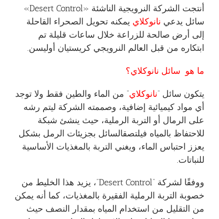
أنتجت الشركة النرويجية الناشئة «Desert Control»
سائل يدعي
نانوكلاي
يمكنه تحويل الصحراء القاحلة
إلى أرض صالحة للزراعة خلال ساعات قليلة تم
ابتكاره من قبل العالم النرويجي كريستيان أوليسن.
ما هو سائل نانوكلاي؟
يتكون سائل “
نانوكلاي
” من الماء والطين فقط ولا توجد
أي مواد كيميائية إضافية، وصممته الشركة ليتم رشه
على الرمال أو التربة الرملية، حيث ينشئ شبكة
للاحتفاظ بالمياه فيلتصقالسائل بجزيئات الرمل بشكل
يعزز احتباس الماء، ويغني التربة بالمغذيات الأساسية
للنباتات.
ووفقًا لشركة “Desert Control”، يزيد هذا الخليط من
خصوبة التربة الرملية الفقيرة بالمغذيات، كما أنه يمكن
من التقليل من استخدام المياه بمقدار النصف حيث