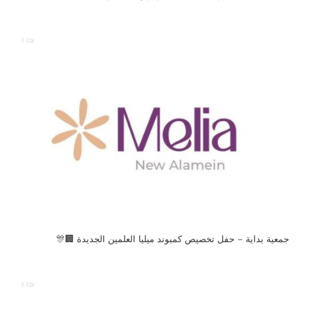
جمعية بداية – حفل تخصيص كمبوند ميليا العلمين الجديدة 🏢🎊