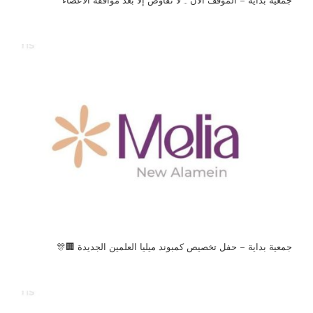
جمعية بداية – الموقف الان … لا تفاوض إلا بعد موافقة الأعضاء
جمعية بداية – حفل تخصيص كمبوند ميليا العلمين الجديدة 🏢🎊