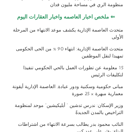
منظومة الري في مساحة مليون فدان
⇐
ملخص اخبار العاصمه واخبار العقارات اليوم
متحدث العاصمة الإدارية يكشف موعد الانتهاء من المرحلة
الأولى
متحدث العاصمة الإدارية: انتهاء 90 % من الحى الحكومى
تمهيدا لنقل الموظفين
15 معلومة عن تطورات العمل بالحي الحكومي تنفيذا
لتكليفات الرئيس
مبانى حكومية وسكنية ودور عبادة.. العاصمة الإدارية أيقونة
معمارية مبهرة × 25 صورة
وزير الإسكان: ندرس تدشين ” أبليكيشين” موحد لمنظومة
التراخيص بالمدن الجديدةً
النائب محمود بدر يطالب بسرعة الانتهاء من اشتراطات
البناء: يؤثر على عدد كبير