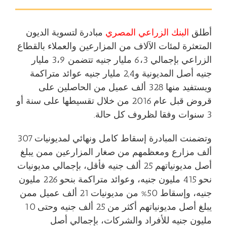
أطلق
البنك الزراعي
المصري
مبادرة لتسوية الديون
المتعثرة لمئات الآلاف من المزارعين والعملاء بالقطاع
الزراعي بإجمالي 6،3 مليار جنيه تتضمن 3،9 مليار
جنيه أصل المديونية و2,4 مليار جنيه عوائد متراكمة
ويستفيد منها 328 ألف عميل من الحاصلين على
قروض قبل عام 2016 من خلال تقسيطها على سنة أو
3 سنوات وفقا لظروف كل حالة.
وتضمنت المبادرة إسقاط كامل ونهائي لمديونيات 307
ألف مزارع ومعظمهم من صغار المزارعين ممن يبلغ
أصل مديونياتهم 25 ألف جنيه فأقل، بإجمالي مديونيات
نحو 415 مليون جنيه، وعوائد متراكمة بنحو 226 مليون
جنيه، وإسقاط 50% من مديونيات 21 ألف عميل ممن
يبلغ أصل مديونياتهم أكثر من 25 ألف جنيه وحتى 10
مليون جنيه للأفراد والشركات، بإجمالي أصل