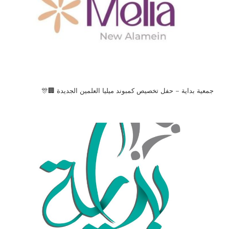
جمعية بداية – حفل تخصيص كمبوند ميليا العلمين الجديدة 🏢🎊