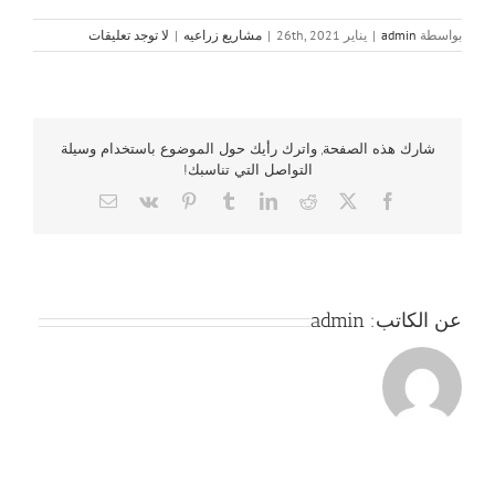
بواسطة
admin
|
يناير 26th, 2021
|
مشاريع زراعيه
|
لا توجد تعليقات
شارك هذه الصفحة, واترك رأيك حول الموضوع باستخدام وسيلة
التواصل التي تناسبك!
Email
Vk
Pinterest
Tumblr
LinkedIn
Reddit
Facebook
X
عن الكاتب:
admin