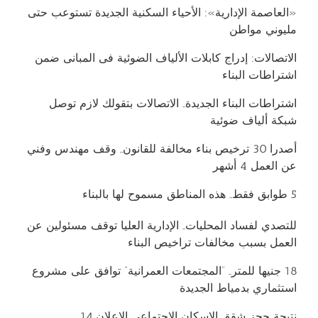
«العاصمة الإدارية»: الأحياء السكنية الجديدة تستوعب حتى
مليوني مواطن
الاتصالات: إدراج كابلات الألياف الضوئية فى المبانى ضمن
اشتراطات البناء
اشتراطات البناء الجديدة.. الاتصالات بتقولك لازم توصل
شبكة ألياف ضوئية
أصدرا 30 ترخيص بناء مخالفة للقانون.. وقف مهندس وفني
عن العمل 4 أشهر
5 طوابق فقط.. هذه المناطق مسموح لها بالبناء
للتصدي لفساد المحليات.. الإدارية العليا توقف مسئولين عن
العمل بسبب مخالفات تراخيص البناء
18 جنيها للمتر.. “المجتمعات العمرانية” توافق على مشروع
استثماري بدمياط الجديدة
نتيجة حجز شقق الاسكان الاجتماعي الاعلان 14