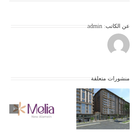
عن الكاتب:
admin
منشورات متعلقة
جمعية بداية – الموقف
ج
الان … لا تفاوض إلا بعد
موافقة الأعضاء