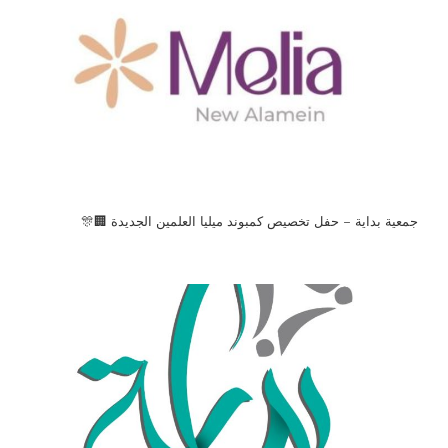
جمعية بداية – حفل تخصيص كمبوند ميليا العلمين الجديدة 🏢🎊