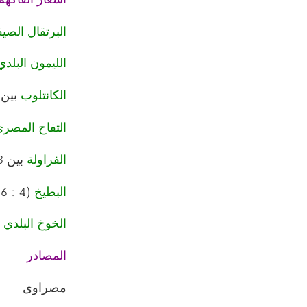
البرتقال الصي
الليمون البلدي
الكانتلوب
بين 2.5 و4.5 جني
التفاح المصر
الفراولة
بين 3 و6 جنيهات.
البطيخ
(4 : 6 كيلو) بين 12 و18 جنيها.
الخوخ البلدي
بين 
المصادر
مصراوى