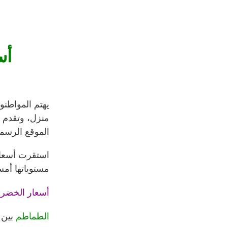
أس
يهتم المواطنو
منزل، وتقدم ج
الموقع الرسمي
استقرت أسعار 
مستوياتها أم
أسعار الخضرو
الطماطم
بين 1.5 جنيه و3 جنيهات