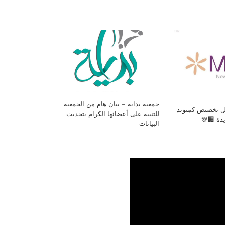
جمعية بداية – بيان هام من الجمعيه
فل تخصيص كمبوند
للتنبيه على أعضائها الكرام بتحديث
يدة 🏢🎊
البيانات