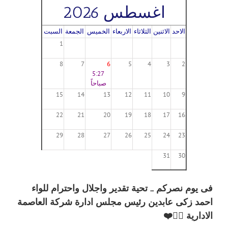
اغسطس 2026
الاحد
الاثنين
الثلاثاء
الاربعاء
الخميس
الجمعة
السبت
1
8
7
6
5
4
3
2
5:27
صباحاً
15
14
13
12
11
10
9
22
21
20
19
18
17
16
29
28
27
26
25
24
23
31
30
فى يوم نصركم … تحية تقدير واجلال واحترام للواء
احمد زكى عابدين رئيس مجلس ادارة شركة العاصمة
الادارية 👮‍♂️❤️