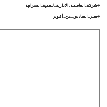
#شركة_العاصمة_الادارية_للتنمية_العمرانية
#نصر_السادس_من_أكتوبر