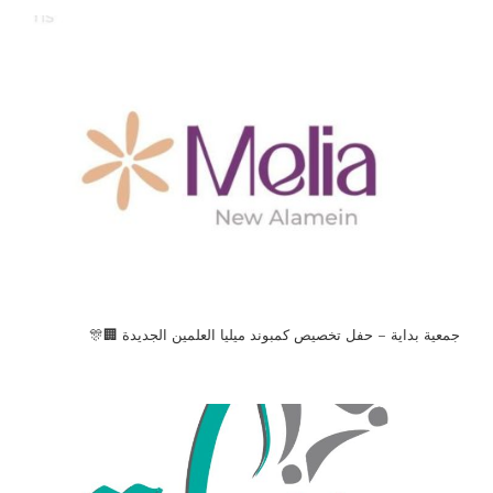
جمعية بداية – حفل تخصيص كمبوند ميليا العلمين الجديدة 🏢🎊