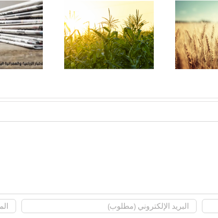
ت
جمعية بداية – الوادى
جمعية بداية – الداخل
اعي
الجديد … تعرف عليها
في قلب الصحرا