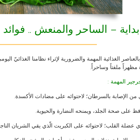
داية – الساحر والمنعش .. فوائد 
العناصر الغذائية المهمة والضرورية لإثراء نظامنا الغذائيّ اليو
 مظهراً ملفتاً وساحراً.
رجير المهمة :
 من الإصابة بالسرطان؛ لاحتوائه على مضادات الأكسدة.
فظ على صحة الجلد، ويمنحه النضارة والحيوية.
وّي عضلة القلب؛ لاحتوائه على الكبريت الّذي يقي الشريان التاج