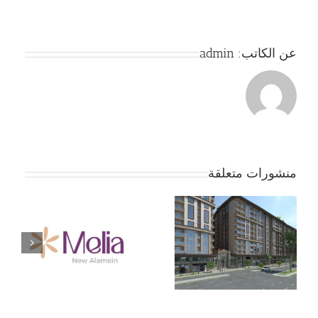
عن الكاتب:
admin
منشورات متعلقة
جمعية بداية – الموقف
ج
الان … لا تفاوض إلا بعد
موافقة الأعضاء