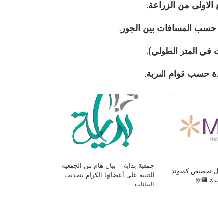
جمعية بداية – بيان هام من الجمعيه
فل تخصيص كمبوند
للتنبيه على أعضائها الكرام بتحديث
يدة 🏢🎊
البيانات