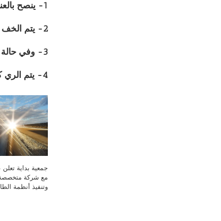
1- ينصح بالعناية بعملية نقاوة الحشائش والعزيق اولاً بأول خلال الستة اسابيع الاولى من الزراعة.
2- يتم الخف بعد تكامل التكشف حيث يترك 2- 3 نباتات في الجورة الواحدة حسب المسافات بين الجور.
3- وفي حالة الزراعة سرسبة تخف النباتات على مسافة 4 – 5 سم (20 نبات في المتر الطولي).
4- يتم الري كل 15 يوم في أراضي الوادي وكل 5-8 ايام في الاراضي الجديدة حسب قوام التربة.
جمعية بداية تعلن ع
مع شركة متخصصة
وتنفيذ أنظمة الط