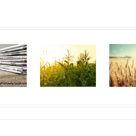
ت
جمعية بداية – الوادى
جمعية بداية – الداخل
اعي
الجديد … تعرف عليها
في قلب الصحرا