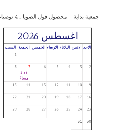
جمعية بداية – محصول فول الصويا .. 4 توصيات فنية يجب مراعاتها خلال شهر يونيو
اغسطس 2026
الاحد
الاثنين
الثلاثاء
الاربعاء
الخميس
الجمعة
السبت
1
8
7
6
5
4
3
2
2:55
مساءً
15
14
13
12
11
10
9
22
21
20
19
18
17
16
29
28
27
26
25
24
23
31
30