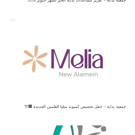
جمعية بداية – تقرير مساعدات بدايه الخير لشهر اكتوبر 2025
جمعية بداية – حفل تخصيص كمبوند ميليا العلمين الجديدة 🏢🎊