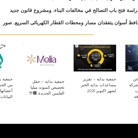
دراسة فتح باب التصالح في مخالفات البناء.. ومشروع قانون جديد
افظ أسوان يتفقدان مسار ومحطات القطار الكهربائى السريع.. صور
عن
جمعية بداية – تقرير
جمعية بد
جمعية بداية – حفل
 شركة
مساعدات بدايه الخير
من الجمع
تخصيص كمبوند ميليا
ب
لشهر اكتوبر 2025
أعضائها
العلمين الجديدة 🏢🎊
قة
البيانات