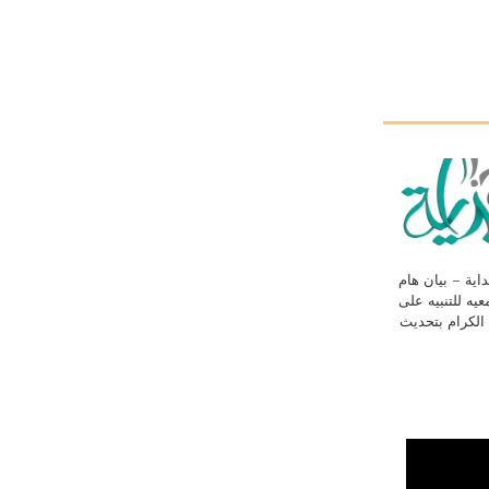
اية – بيان هام
يه للتنبيه على
 الكرام بتحديث