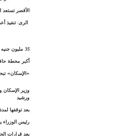
الأقصر تستعد ل
‫ الرى: تنفيذ أعمال مساحية لـ3224 
35 مليون جنيه لتنفيذ البنية التكنولوجية للحديقة المركزية بالعاصمة الادارية
أكبر محطة حافل
«الإسكان» تبحث 
وزير الإسكان و
ورشيد
بعد توقفها لمدة
رئيس الوزراء ي
بعد قرارات الحك