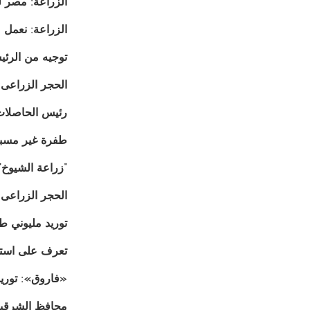
الزراعة: مصر ل
الزراعة: نعمل 
توجيه من الرئ
الحجر الزراعى: 
رئيس الحاصلات 
طفرة غير مسبوق
“زراعة الشيوخ” 
الحجر الزراعى: 
توريد مليوني ط
تعرف على استرا
«فاروق»: توريد 367 ألف طن قمح لشون «البنك الزراعي» خلال شهر منذ بداي
محافظ الشرقية يتابع إنتا